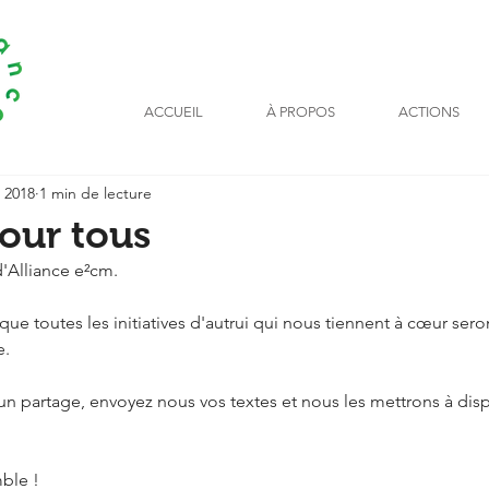
ACCUEIL
À PROPOS
ACTIONS
n 2018
1 min de lecture
our tous
'Alliance e²cm.
que toutes les initiatives d'autrui qui nous tiennent à cœur sero
e.
 un partage, envoyez nous vos textes et nous les mettrons à dis
ble !