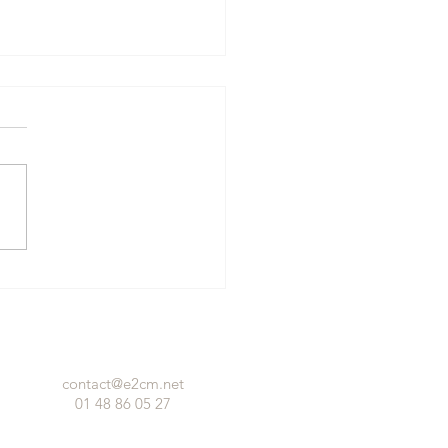
: Fresque du Climat
mée
contact@e2cm.net
01 48 86 05 27