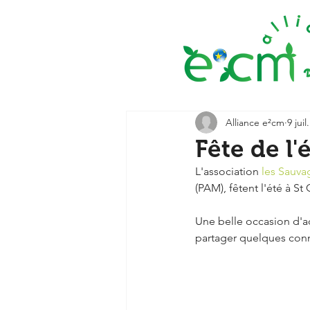
Alliance e²cm
9 juil
Fête de l
L'association 
les Sauv
(PAM), fêtent l'été à St 
Une belle occasion d'ad
partager quelques conn